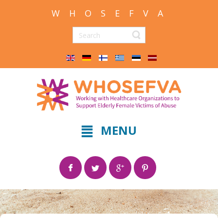
W H O S E F V A
MENU