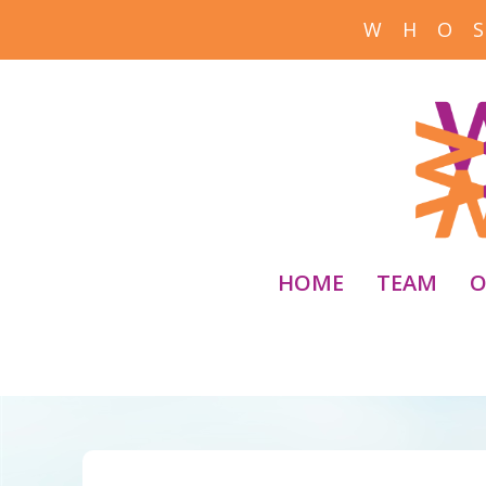
W H O S
HOME
TEAM
O