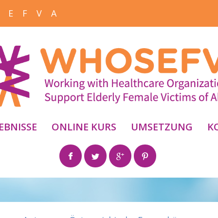
 E F V A
EBNISSE
ONLINE KURS
UMSETZUNG
K