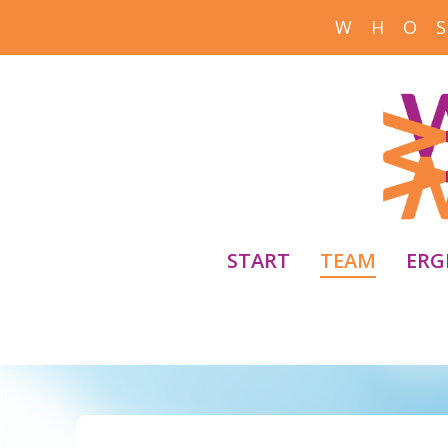
W H O S
START
TEAM
ERG